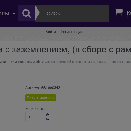
К
Но
Войти
Регистрация
 с заземлением, (в сборе с ра
lossa
Glossa алюминий
Glossa алюминий розетка с заземлением, (в сборе с ра
Артикул:
GSL000342
Есть в наличии
Количество: