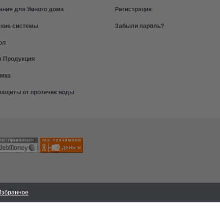
ание для Умного дома
Регистрация
ские системы
Забыли пароль?
ол
я Продукция
ника
защиты от протечек воды
Избранное