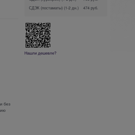
СДЭК (постаматы)
(1-2 дн.)
474 руб.
Нашли дешевле?
и без
нию