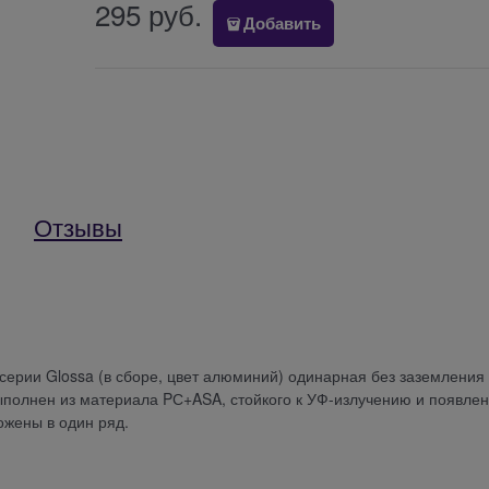
295
 руб.
Добавить
Отзывы
c) серии Glossa (в сборе, цвет алюминий) одинарная без заземления 
 Выполнен из материала PС+ASA, стойкого к УФ-излучению и появле
ожены в один ряд.