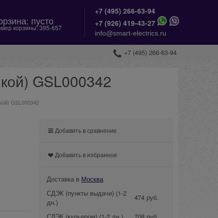
+7 (495) 266-63-94
орзина:
пусто
+
7 (926) 419-43-27
мер корзины:
395-657
info@smart-electrics.ru
+7 (495) 266-63-94
мкой) GSL000342
мкой) GSL000342
Добавить в сравнение
Добавить в избранное
Доставка в
Москва
СДЭК (пункты выдачи)
(1-2
474 руб.
дн.)
СДЭК (курьером)
(1-2 дн.)
708 руб.