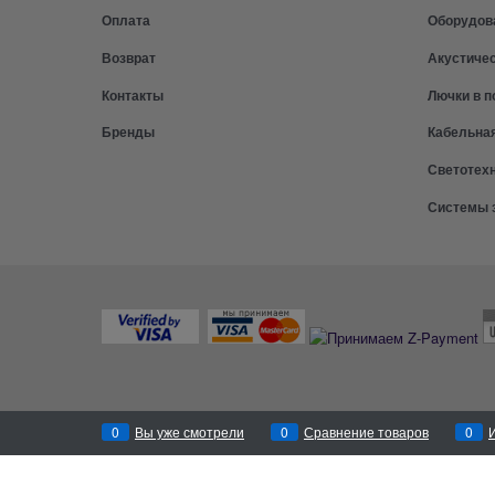
Оплата
Оборудов
Возврат
Акустиче
Контакты
Лючки в п
Бренды
Кабельна
Светотех
Системы 
0
Вы уже смотрели
0
Сравнение товаров
0
Перезвоним