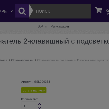
К
Но
Войти
Регистрация
атель 2-клавишный с подсветко
lossa
Glossa алюминий
Glossa алюминий выключатель 2-клавишный с подсветко
Артикул:
GSL000353
Есть в наличии
Количество: