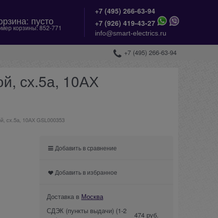
+7 (495) 266-63-94
орзина:
пусто
+
7 (926) 419-43-27
мер корзины:
852-771
info@smart-electrics.ru
+7 (495) 266-63-94
й, сх.5а, 10АХ
й, сх.5а, 10АХ GSL000353
Добавить в сравнение
Добавить в избранное
Доставка в
Москва
СДЭК (пункты выдачи)
(1-2
474 руб.