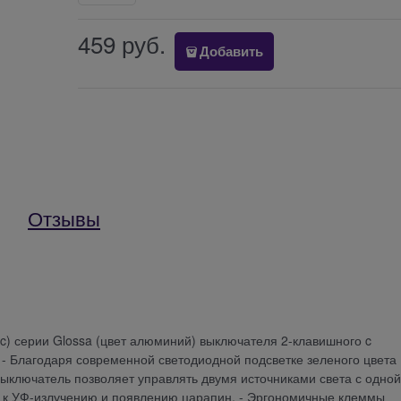
459
 руб.
Добавить
Отзывы
ric) серии Glossa (цвет алюминий) выключателя 2-клавишного c
А. - Благодаря современной светодиодной подсветке зеленого цвета
выключатель позволяет управлять двумя источниками света с одной
о к УФ-излучению и появлению царапин. - Эргономичные клеммы