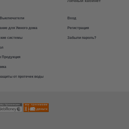
Личный кабинет
и Выключатели
Вход
ание для Умного дома
Регистрация
ские системы
Забыли пароль?
ол
я Продукция
ника
защиты от протечек воды