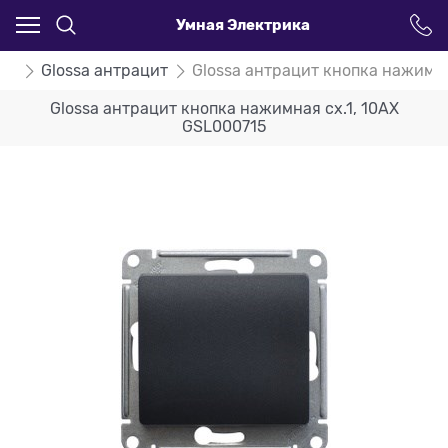
Умная Электрика
ssa
Glossa антрацит
Glossa антрацит кнопка нажимна
Glossa антрацит кнопка нажимная сх.1, 10AX
GSL000715