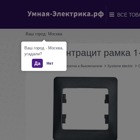
Ваш город:
Москва
Ваш город - Москва,
Glossa антрацит рамка 
угадали?
Да
Нет
Главная
Каталог
Розетки и Выключатели
Systeme electric
G