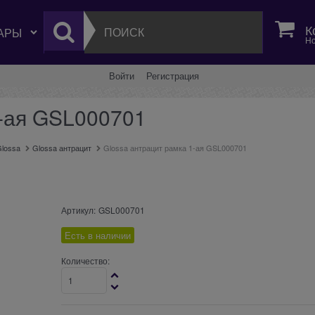
К
Но
Войти
Регистрация
1-ая GSL000701
lossa
Glossa антрацит
Glossa антрацит рамка 1-ая GSL000701
Артикул:
GSL000701
Есть в наличии
Количество: