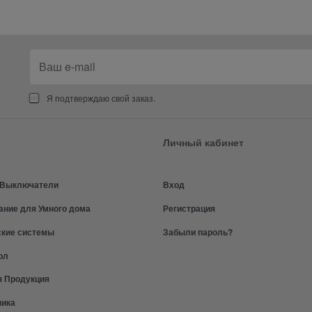
Я подтверждаю свой заказ.
Личный кабинет
и Выключатели
Вход
ание для Умного дома
Регистрация
ские системы
Забыли пароль?
ол
я Продукция
ника