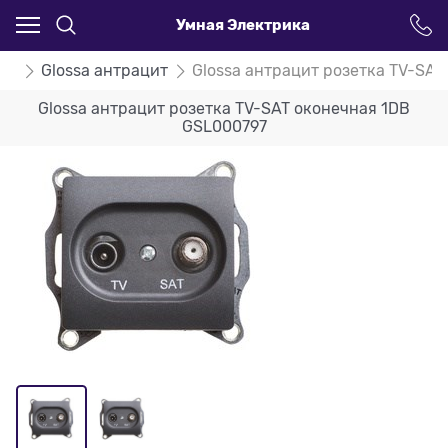
Умная Электрика
ssa
Glossa антрацит
Glossa антрацит розетка TV-SA
Glossa антрацит розетка TV-SAT оконечная 1DB
GSL000797