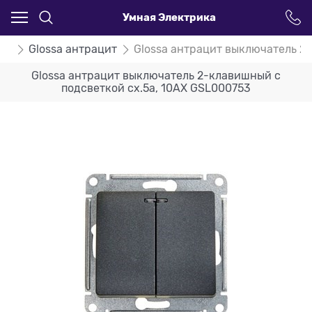
Умная Электрика
ssa
Glossa антрацит
Glossa антрацит выключатель 2
Glossa антрацит выключатель 2-клавишный с
подсветкой сх.5а, 10АХ GSL000753