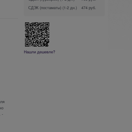
СДЭК (постаматы)
(1-2 дн.)
474 руб.
Нашли дешевле?
для
но
 -