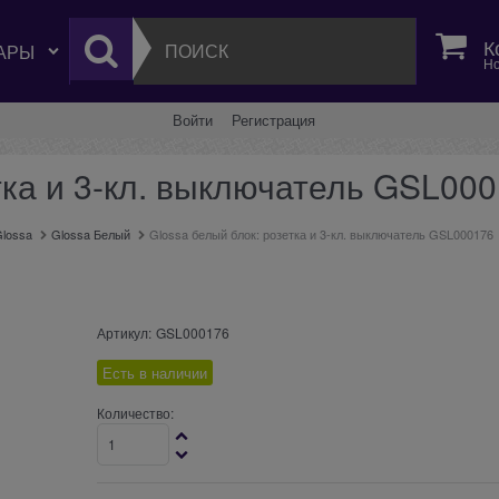
К
Но
Войти
Регистрация
тка и 3-кл. выключатель GSL00
lossa
Glossa Белый
Glossa белый блок: розетка и 3-кл. выключатель GSL000176
Артикул:
GSL000176
Есть в наличии
Количество: