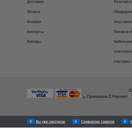
Доставка
Розетки 
Оплата
Оборудов
Возврат
Акустиче
Контакты
Лючки в п
Бренды
Кабельна
Светотех
Системы 
0
Вы уже смотрели
0
Сравнение товаров
0