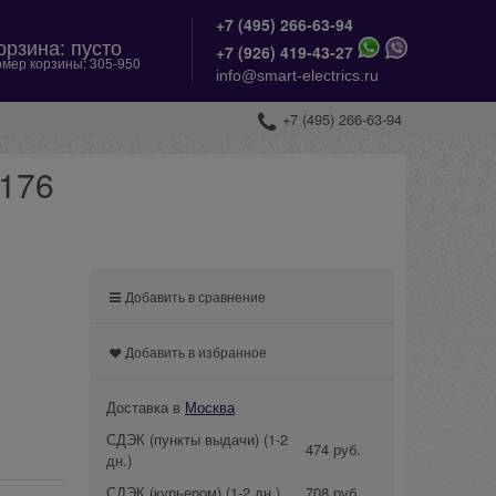
+7 (495) 266-63-94
орзина:
пусто
+
7 (926) 419-43-27
мер корзины:
305-950
info@smart-electrics.ru
+7 (495) 266-63-94
0176
Добавить в сравнение
Добавить в избранное
Доставка в
Москва
СДЭК (пункты выдачи)
(1-2
474 руб.
дн.)
СДЭК (курьером)
(1-2 дн.)
708 руб.