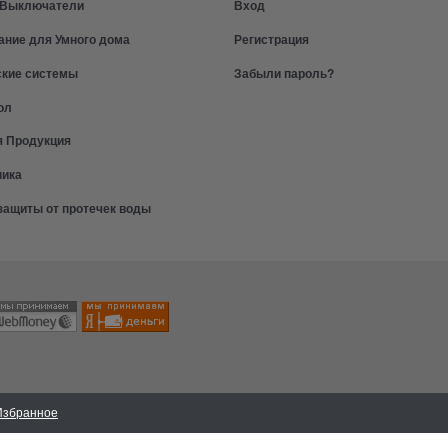
и Выключатели
Вход
ание для Умного дома
Регистрация
ские системы
Забыли пароль?
ол
я Продукция
ника
защиты от протечек воды
Избранное