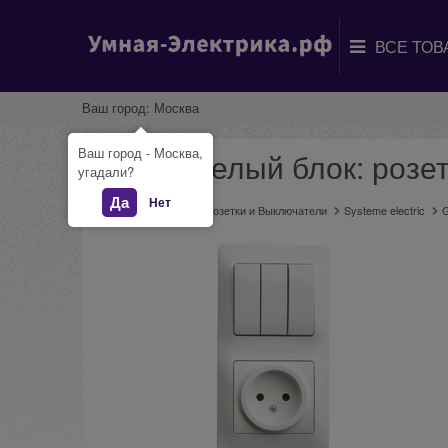
Ваш город:
Москва
Ваш город - Москва,
Glossa белый блок: розе
угадали?
Да
Нет
Главная
Каталог
Розетки и Выключатели
Systeme electric
G