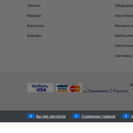
Оплата
Оборудов
Возврат
Акустиче
Контакты
Лючки в п
Бренды
Кабельна
Светотех
Системы 
0
Вы уже смотрели
0
Сравнение товаров
0
Перезвоним