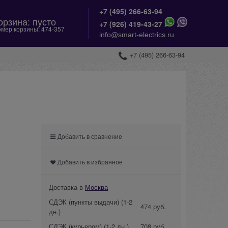
+7 (495) 266-63-94
орзина:
пусто
+
7 (926) 419-43-27
мер корзины:
474-357
info@smart-electrics.ru
+7 (495) 266-63-94
Добавить в сравнение
Добавить в избранное
Доставка в
Москва
СДЭК (пункты выдачи)
(1-2
474 руб.
дн.)
СДЭК (курьером)
(1-2 дн.)
708 руб.