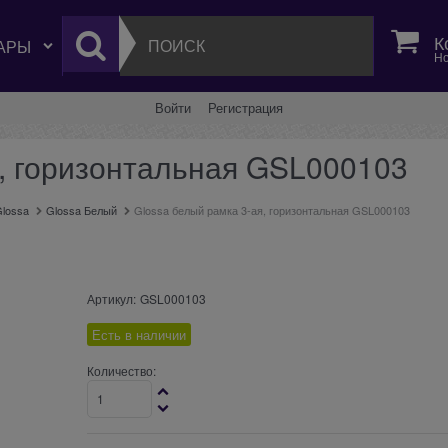
К
Но
Войти
Регистрация
я, горизонтальная GSL000103
lossa
Glossa Белый
Glossa белый рамка 3-ая, горизонтальная GSL000103
Артикул:
GSL000103
Есть в наличии
Количество: