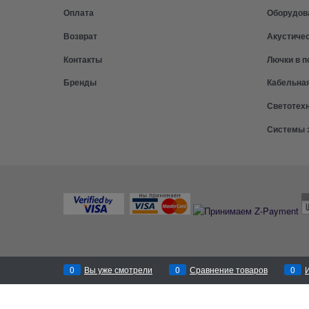
Оплата
Оборудов
Возврат
Акустиче
Контакты
Лючки в п
Бренды
Кабельна
Светотех
Системы 
0
Вы уже смотрели
0
Сравнение товаров
0
Перезвоним