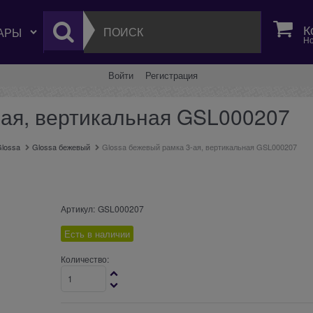
К
Но
Войти
Регистрация
-ая, вертикальная GSL000207
lossa
Glossa бежевый
Glossa бежевый рамка 3-ая, вертикальная GSL000207
Артикул:
GSL000207
Есть в наличии
Количество: