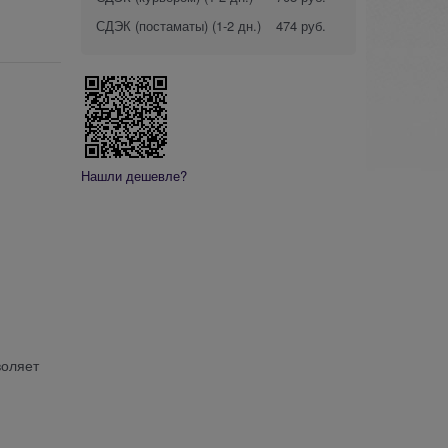
СДЭК (постаматы)
(1-2 дн.)
474 руб.
Нашли дешевле?
воляет