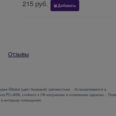
215
 руб.
Добавить
Отзывы
 серии Glossa (цвет бежевый) трёхместная. - Устанавливается в
ла PС+ASA, стойкого к УФ-излучению и появлению царапин. - Поз
е в интерьер помещения.