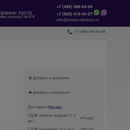
+7 (495) 266-63-94
орзина:
пусто
+
7 (926) 419-43-27
мер корзины:
64-876
info@smart-electrics.ru
+7 (495) 266-63-94
Добавить в сравнение
Добавить в избранное
Доставка в
Москва
СДЭК (пункты выдачи)
(1-2
474 руб.
дн.)
СДЭК (курьером)
(1-2 дн.)
708 руб.