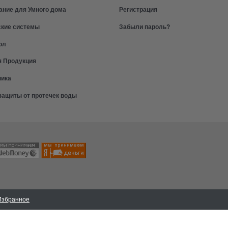
ание для Умного дома
Регистрация
ские системы
Забыли пароль?
ол
я Продукция
ника
защиты от протечек воды
Избранное