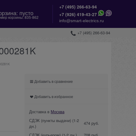
+7 (495) 266-63-94
орзина:
пусто
+
7 (926) 419-43-27
мер корзины:
835-862
info@smart-electrics.ru
+7 (495) 266-63-94
L000281K
00281K
Добавить в сравнение
Добавить в избранное
Доставка в
Москва
СДЭК (пункты выдачи)
(1-2
474 руб.
дн.)
СДЭК (курьером)
(1-2 дн.)
708 руб.