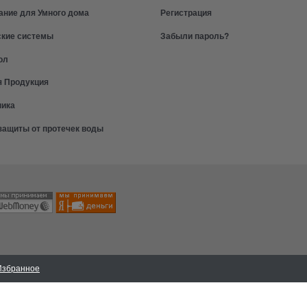
ание для Умного дома
Регистрация
ские системы
Забыли пароль?
ол
я Продукция
ника
защиты от протечек воды
Избранное