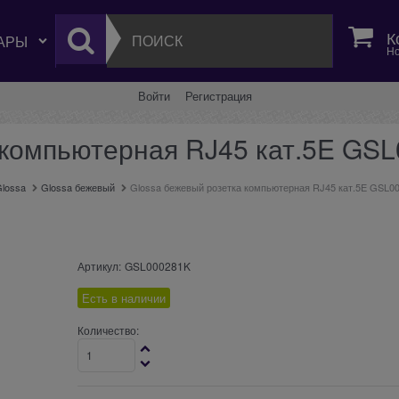
К
Но
Войти
Регистрация
 компьютерная RJ45 кат.5E GS
lossa
Glossa бежевый
Glossa бежевый розетка компьютерная RJ45 кат.5E GSL0
Артикул:
GSL000281K
Есть в наличии
Количество: