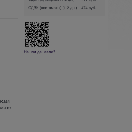
СДЭК (постаматы)
(1-2 дн.)
474 руб.
Нашли дешевле?
 RJ45
нен из