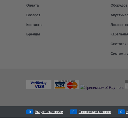
Оплата
Оборудов
Возврат
Акустиче
Контакты
Лючки в п
Бренды
Кабельна
Светотех
Системы 
0
Вы уже смотрели
0
Сравнение товаров
0
Перезвоним