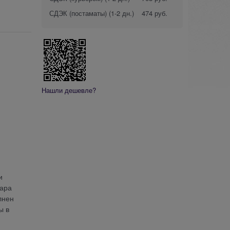
СДЭК (постаматы)
(1-2 дн.)
474 руб.
Нашли дешевле?
и
дара
лнен
ы в