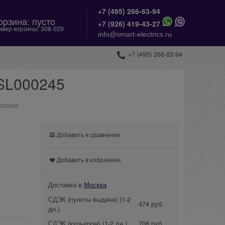
+7 (495) 266-63-94
орзина:
пусто
+
7 (926) 419-43-27
мер корзины:
308-029
info@smart-electrics.ru
+7 (495) 266-63-94
GSL000245
L000245
Добавить в сравнение
Добавить в избранное
Доставка в
Москва
СДЭК (пункты выдачи)
(1-2
474 руб.
дн.)
СДЭК (курьером)
(1-2 дн.)
708 руб.