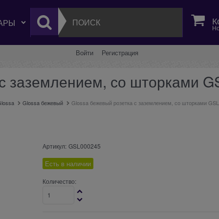
К
Но
Войти
Регистрация
 с заземлением, со шторками 
lossa
Glossa бежевый
Glossa бежевый розетка с заземлением, со шторками GS
Артикул:
GSL000245
Есть в наличии
Количество: