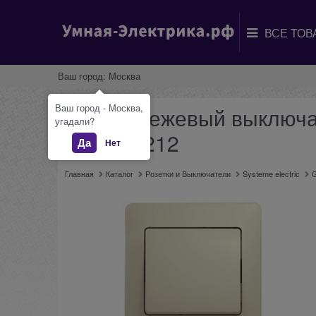
Ваш город:
Москва
Ваш город - Москва,
Glossa бежевый выключат
угадали?
GSL000212
Да
Нет
Главная
Каталог
Розетки и Выключатели
Systeme electric
G