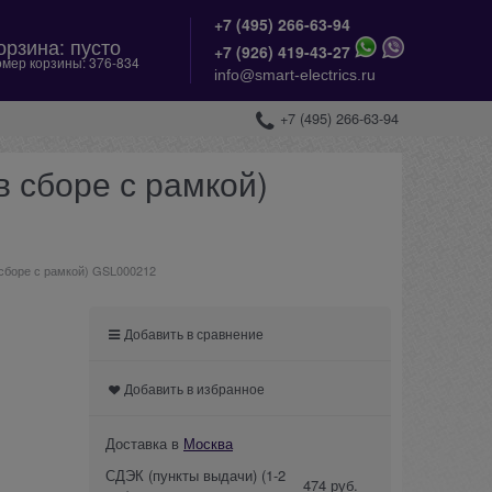
+7 (495) 266-63-94
орзина:
пусто
+
7 (926) 419-43-27
мер корзины:
376-834
info@smart-electrics.ru
+7 (495) 266-63-94
в сборе с рамкой)
 сборе с рамкой) GSL000212
Добавить в сравнение
Добавить в избранное
Доставка в
Москва
СДЭК (пункты выдачи)
(1-2
474 руб.