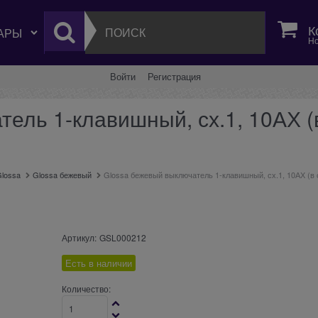
К
Но
Войти
Регистрация
ель 1-клавишный, сх.1, 10АХ (
lossa
Glossa бежевый
Glossa бежевый выключатель 1-клавишный, сх.1, 10АХ (в
Артикул:
GSL000212
Есть в наличии
Количество: