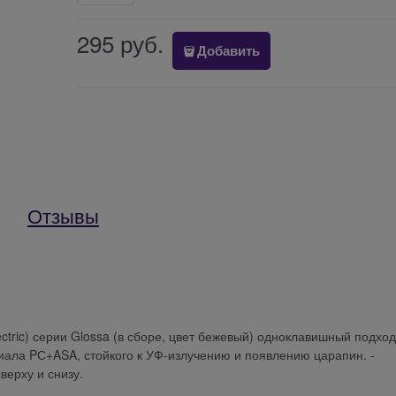
295
 руб.
Добавить
Отзывы
ectric) серии Glossa (в сборе, цвет бежевый) одноклавишный подхо
ериала PС+ASA, стойкого к УФ-излучению и появлению царапин. -
ерху и снизу.