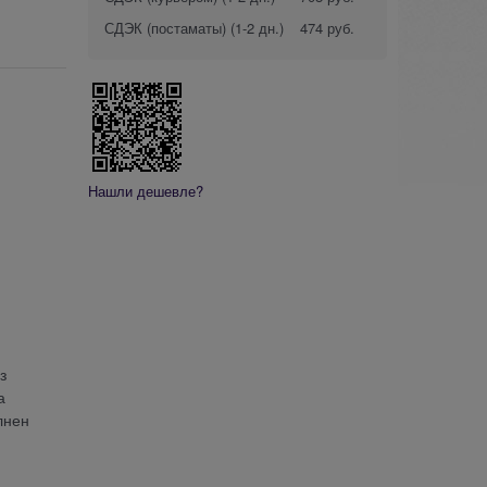
СДЭК (постаматы)
(1-2 дн.)
474 руб.
Нашли дешевле?
з
а
лнен