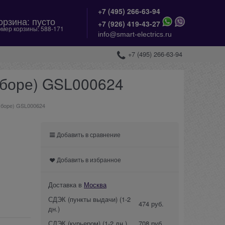
+7 (495) 266-63-94
орзина:
пусто
+
7 (926) 419-43-27
мер корзины:
588-171
info@smart-electrics.ru
+7 (495) 266-63-94
 сборе) GSL000624
 сборе) GSL000624
Добавить в сравнение
Добавить в избранное
Доставка в
Москва
СДЭК (пункты выдачи)
(1-2
474 руб.
дн.)
СДЭК (курьером)
(1-2 дн.)
708 руб.