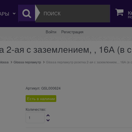
К
Но
Войти
Регистрация
а 2-ая с заземлением, , 16А (в
lossa
Glossa перламутр
Glossa перламутр розетка 2-ая с заземлением, , 16А (в
Артикул:
GSL000624
Есть в наличии
Количество: