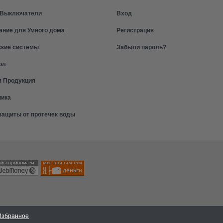
и Выключатели
Вход
ание для Умного дома
Регистрация
ские системы
Забыли пароль?
ол
я Продукция
ника
защиты от протечек воды
Избранное