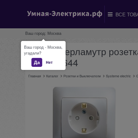
Ваш город:
Москва
Ваш город - Москва,
Glossa перламутр розетк
угадали?
GSL000644
Да
Нет
Главная
Каталог
Розетки и Выключатели
Systeme electric
G