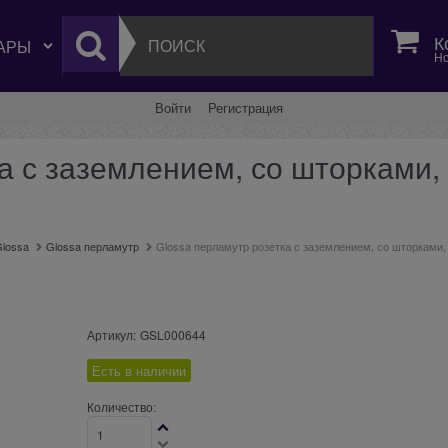
К
Но
Войти
Регистрация
а с заземлением, со шторками, 
lossa
Glossa перламутр
Glossa перламутр розетка с заземлением, со шторками,
Артикул:
GSL000644
Есть в наличии
Количество: