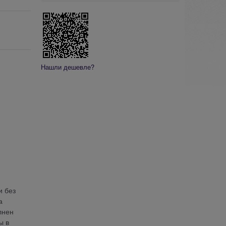
Нашли дешевле?
и без
а
лнен
ы в