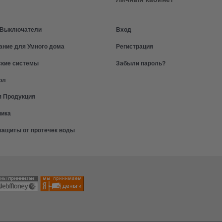
и Выключатели
Вход
ание для Умного дома
Регистрация
ские системы
Забыли пароль?
ол
я Продукция
ника
защиты от протечек воды