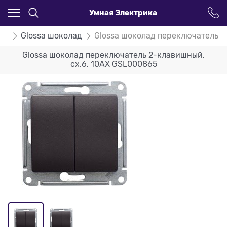
Умная Электрика
ssa
Glossa шоколад
Glossa шоколад переключатель 2
Glossa шоколад переключатель 2-клавишный,
сх.6, 10АХ GSL000865