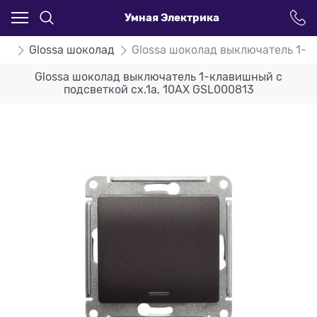
Умная Электрика
ssa
Glossa шоколад
Glossa шоколад выключатель 1-к
Glossa шоколад выключатель 1-клавишный с
подсветкой сх.1а, 10AX GSL000813