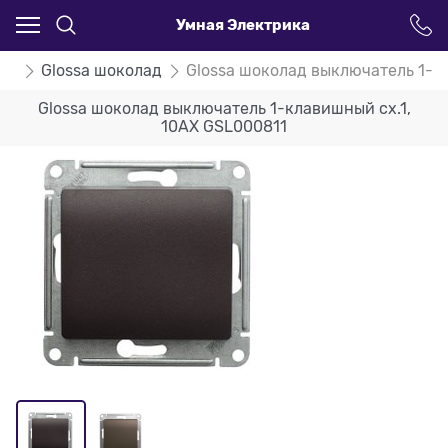
Умная Электрика
ssa
Glossa шоколад
Glossa шоколад выключатель 1-к
Glossa шоколад выключатель 1-клавишный сх.1,
10AX GSL000811