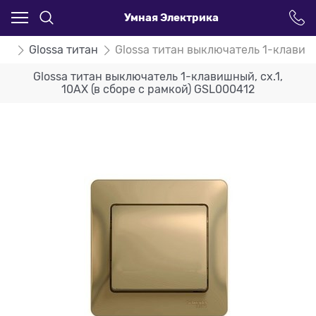
Умная Электрика
ssa
Glossa титан
Glossa титан выключатель 1-клавишн
Glossa титан выключатель 1-клавишный, сх.1,
10АХ (в сборе с рамкой) GSL000412