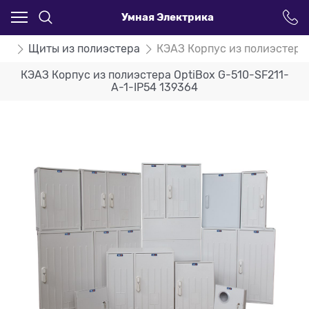
Умная Электрика
ты
Щиты из полиэстера
КЭАЗ Корпус из полиэстера 
КЭАЗ Корпус из полиэстера OptiBox G-510-SF211-
A-1-IP54 139364