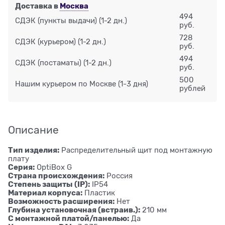
Доставка в
Москва
494
СДЭК (пункты выдачи)
(1-2 дн.)
руб.
728
СДЭК (курьером)
(1-2 дн.)
руб.
494
СДЭК (постаматы)
(1-2 дн.)
руб.
500
Нашим курьером по Москве
(1-3 дня)
рублей
Описание
Тип изделия:
Распределительный щит под монтажную
плату
Серия:
OptiBox G
Страна происхождения:
Россия
Степень защиты (IP):
IP54
Материал корпуса:
Пластик
Возможность расширения:
Нет
Глубина установочная (встраив.):
210 мм
С монтажной платой/панелью:
Да