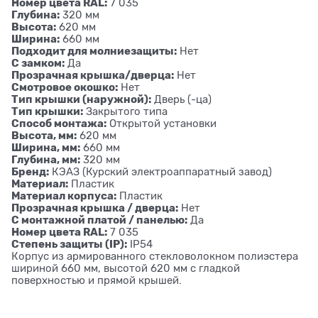
Номер цвета RAL:
7 035
Глубина:
320 мм
Высота:
620 мм
Ширина:
660 мм
Подходит для молниезащиты:
Нет
С замком:
Да
Прозрачная крышка/дверца:
Нет
Смотровое окошко:
Нет
Тип крышки (наружной):
Дверь (-ца)
Тип крышки:
Закрытого типа
Способ монтажа:
Открытой установки
Высота, мм:
620 мм
Ширина, мм:
660 мм
Глубина, мм:
320 мм
Бренд:
КЭАЗ (Курский электроаппаратный завод)
Материал:
Пластик
Материал корпуса:
Пластик
Прозрачная крышка / дверца:
Нет
C монтажной платой / панелью:
Да
Номер цвета RAL:
7 035
Степень защиты (IP):
IP54
Корпус из армированного стекловолокном полиэстера
шириной 660 мм, высотой 620 мм с гладкой
поверхностью и прямой крышей.