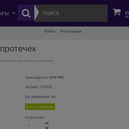
К
Но
Войти
Регистрация
 протечек
Комплект для защиты от протечек
Производитель:
HiTE PRO
Артикул:
314322
Ед. измерения:
шт
Есть в наличии
Количество: