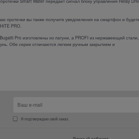
протечки Smart Water передает сигнал блоку управления Relay Driv
чае протечки вы также получите уведомления на смартфон и будет
 HiTE PRO.
ugatti Pro изготовлены из латуни, а PROFI из нержавеющей стали,
тунь. Обе серии отличаются легким ручным закрытием и
Я подтверждаю свой заказ.
Личный кабинет