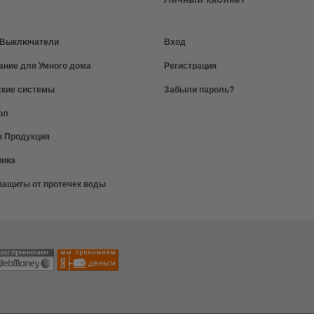
и Выключатели
Вход
ание для Умного дома
Регистрация
ские системы
Забыли пароль?
ол
я Продукция
ника
защиты от протечек воды