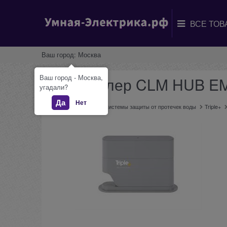
Ваш город:
Москва
Ваш город - Москва,
Контроллер CLM HUB E
угадали?
Да
Нет
Главная
Каталог
Системы защиты от протечек воды
Triple+