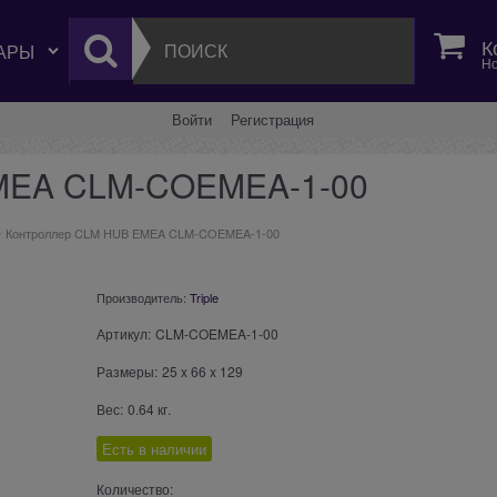
К
Но
Войти
Регистрация
MEA CLM-COEMEA-1-00
Контроллер CLM HUB EMEA CLM-COEMEA-1-00
Производитель:
Triple
Артикул:
CLM-COEMEA-1-00
Размеры:
25
x
66
x
129
Вес:
0.64
кг.
Есть в наличии
Количество: