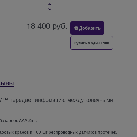
18 400
 руб.
Добавить
Купить в один клик
зывы
CLM™ передает инфомацию между конечными
 батареек AAA 2шт.
ровых кранов и 100 шт беспроводных датчиков протечек.