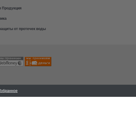
я Продукция
ника
защиты от протечек воды
Избранное