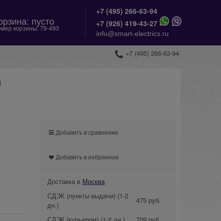
+7 (495) 266-63-94
орзина:
пусто
+
7 (926) 419-43-27
мер корзины:
79-493
info@smart-electrics.ru
+7 (495) 266-63-94
0
Добавить в сравнение
Добавить в избранное
Доставка в
Москва
СДЭК (пункты выдачи)
(1-2
475 руб.
дн.)
СДЭК (курьером)
(1-2 дн.)
709 руб.