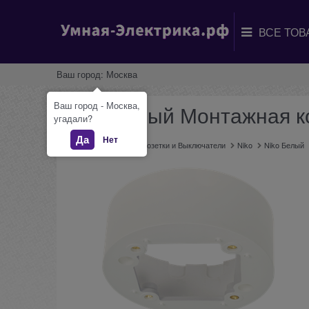
Ваш город:
Москва
Ваш город - Москва,
Niko Белый Монтажная к
угадали?
Да
Нет
Главная
Каталог
Розетки и Выключатели
Niko
Niko Белый