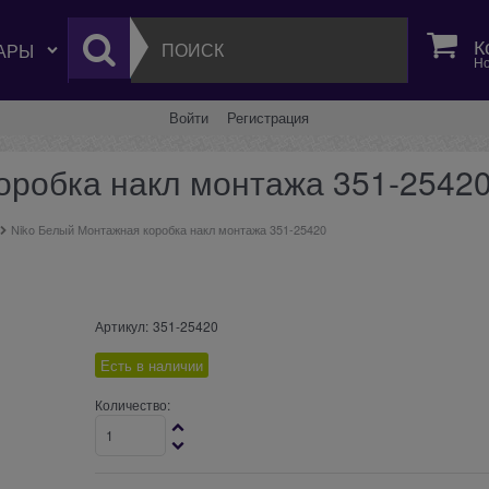
К
Но
Войти
Регистрация
оробка накл монтажа 351-2542
Niko Белый Монтажная коробка накл монтажа 351-25420
Артикул:
351-25420
Есть в наличии
Количество: