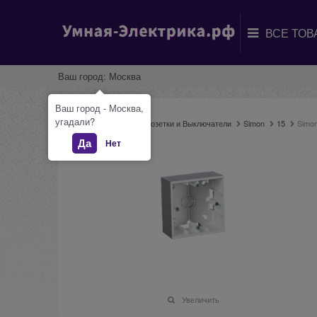
Ваш город:
Москва
Ваш город - Москва,
угадали?
Главная
Каталог
Розетки и Выключатели
Simon
15
Simo
Да
Нет
Увеличить