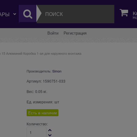
К
Но
Войти
Регистрация
n 15 Алюминий Коробка 1-ая для наружного монтажа
Производитель:
Simon
Артикул:
1590751-033
Вес:
0.05
кг.
Ед. измерения:
шт
Есть в наличии
Количество: