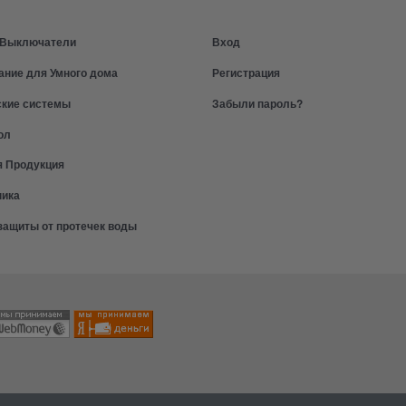
и Выключатели
Вход
ание для Умного дома
Регистрация
ские системы
Забыли пароль?
ол
я Продукция
ника
защиты от протечек воды