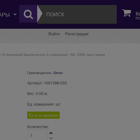
К
Но
Войти
Регистрация
n 15 Алюминий Выключатель 2-клавишный, 16А, 250В, винт.зажим
Производитель:
Simon
Артикул:
1591398-033
Вес:
0.05
кг.
Ед. измерения:
шт
Есть в наличии
Количество: