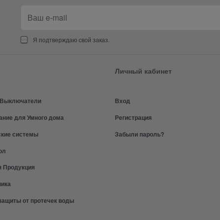
Я подтверждаю свой заказ.
Личный кабинет
и Выключатели
Вход
ание для Умного дома
Регистрация
ские системы
Забыли пароль?
ол
я Продукция
ника
защиты от протечек воды