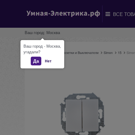
Ваш город:
Москва
Ваш город - Москва,
угадали?
Главная
Каталог
Розетки и Выключатели
Simon
15
Simo
Да
Нет