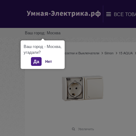
Ваш город:
Москва
Ваш город - Москва,
угадали?
Главная
Каталог
Розетки и Выключатели
Simon
15 AQUA
Да
Нет
Увеличить