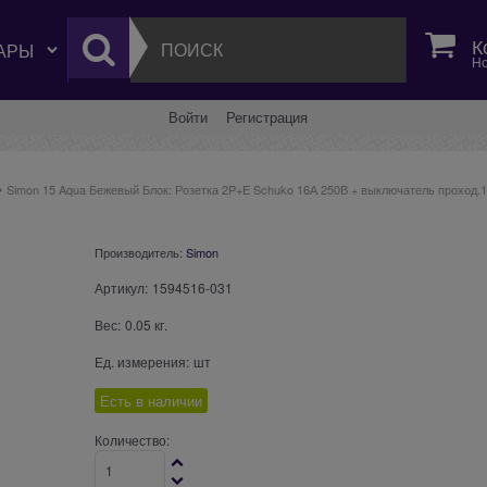
К
Но
Войти
Регистрация
Simon 15 Aqua Бежевый Блок: Розетка 2P+E Schuko 16А 250В + выключатель проход.1
Производитель:
Simon
Артикул:
1594516-031
Вес:
0.05
кг.
Ед. измерения:
шт
Есть в наличии
Количество: