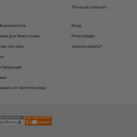
Личный кабинет
и Выключатели
Вход
ание для Умного дома
Регистрация
ские системы
Забыли пароль?
ол
я Продукция
ника
защиты от протечек воды