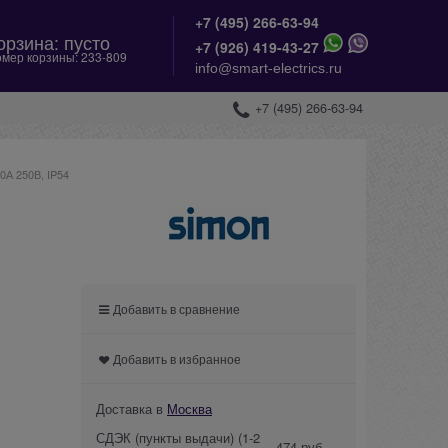
+7 (495) 266-63-94
орзина:
пусто
+
7 (926) 419-43-27
мер корзины:
233-809
info@smart-electrics.ru
+7 (495) 266-63-94
0А 250В, IP54
Добавить в сравнение
Добавить в избранное
Доставка в
Москва
СДЭК (пункты выдачи)
(1-2
474 руб.