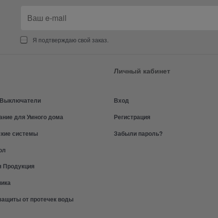
Я подтверждаю свой заказ.
Личный кабинет
и Выключатели
Вход
ание для Умного дома
Регистрация
ские системы
Забыли пароль?
ол
я Продукция
ника
защиты от протечек воды