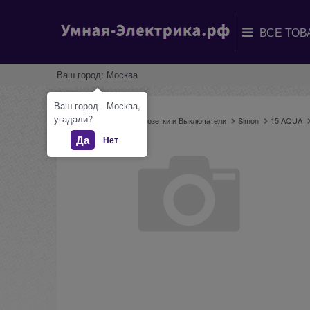
Ваш город:
Москва
Ваш город - Москва,
угадали?
Главная
Каталог
Розетки и Выключатели
Simon
15 AQUA
Да
Нет