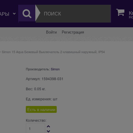
К
Но
Войти
Регистрация
Simon 15 Aqua Бежевый Выключатель 2-клавишный наружный, IP54
Производитель:
Simon
Артикул:
1594398-031
Вес:
0.05
кг.
Ед. измерения:
шт
Есть в наличии
Количество: