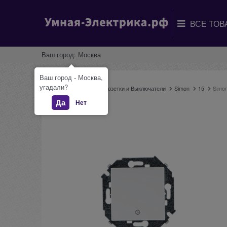
Ваш город:
Москва
Ваш город - Москва,
угадали?
Главная
Каталог
Розетки и Выключатели
Simon
15
Simo
Да
Нет