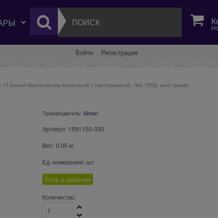
К
Но
Войти
Регистрация
n 15 Белый Выключатель кнопочный с пиктограммой, 16А, 250В, винт.зажим
Производитель:
Simon
Артикул:
1591150-030
Вес:
0.05
кг.
Ед. измерения:
шт
Есть в наличии
Количество: