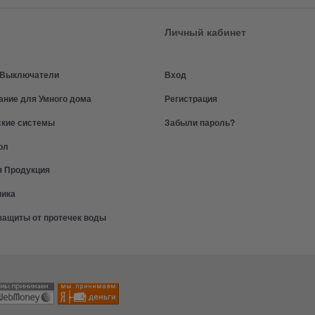
Личный кабинет
и Выключатели
Вход
ание для Умного дома
Регистрация
ские системы
Забыли пароль?
ол
я Продукция
ника
защиты от протечек воды