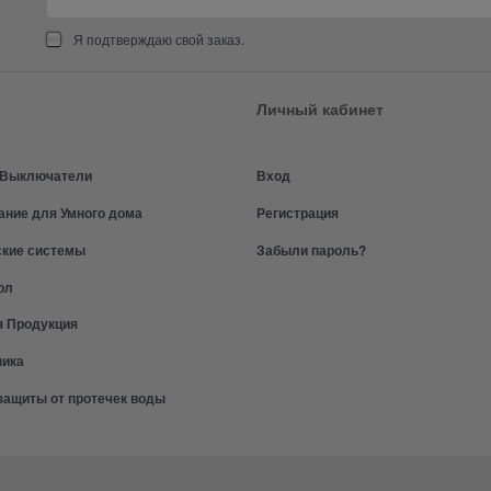
Я подтверждаю свой заказ.
Личный кабинет
и Выключатели
Вход
ание для Умного дома
Регистрация
ские системы
Забыли пароль?
ол
я Продукция
ника
защиты от протечек воды