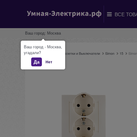
Ваш город:
Москва
Ваш город - Москва,
угадали?
Главная
Каталог
Розетки и Выключатели
Simon
15
Simon
Да
Нет