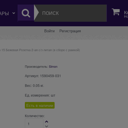
К
Но
Войти
Регистрация
 15 Бежевая Розетка 2-ая с/з литая (в сборе с рамкой)
Производитель:
Simon
Артикул:
1590459-031
Вес:
0.05
кг.
Ед. измерения:
шт
Есть в наличии
Количество: