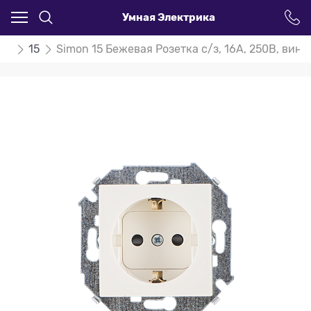
Умная Электрика
on
15
Simon 15 Бежевая Розетка с/з, 16А, 250В, вин