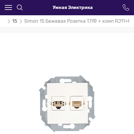
Умная Электрика
on
15
Simon 15 Бежевая Розетка ТЛФ + комп RJ11+RJ