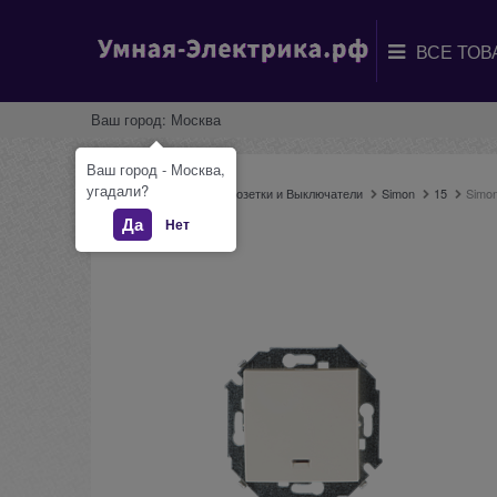
Ваш город:
Москва
Ваш город - Москва,
угадали?
Главная
Каталог
Розетки и Выключатели
Simon
15
Simo
Да
Нет