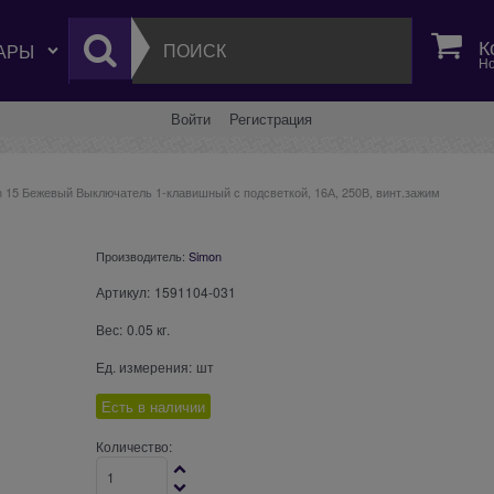
К
Но
Войти
Регистрация
n 15 Бежевый Выключатель 1-клавишный с подсветкой, 16А, 250В, винт.зажим
Производитель:
Simon
Артикул:
1591104-031
Вес:
0.05
кг.
Ед. измерения:
шт
Есть в наличии
Количество: