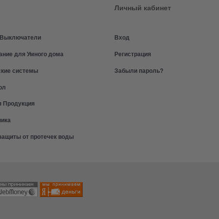
Личный кабинет
и Выключатели
Вход
ание для Умного дома
Регистрация
ские системы
Забыли пароль?
ол
я Продукция
ника
защиты от протечек воды