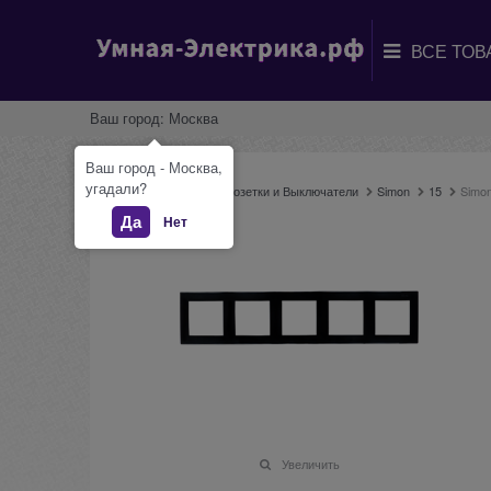
Ваш город:
Москва
Ваш город - Москва,
угадали?
Главная
Каталог
Розетки и Выключатели
Simon
15
Simon
Да
Нет
Увеличить