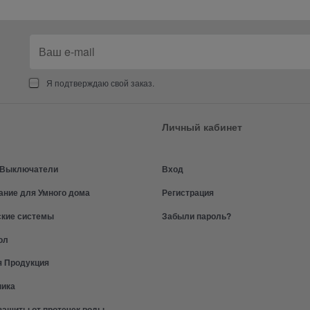
Я подтверждаю свой заказ.
Личный кабинет
и Выключатели
Вход
ание для Умного дома
Регистрация
ские системы
Забыли пароль?
ол
я Продукция
ника
защиты от протечек воды