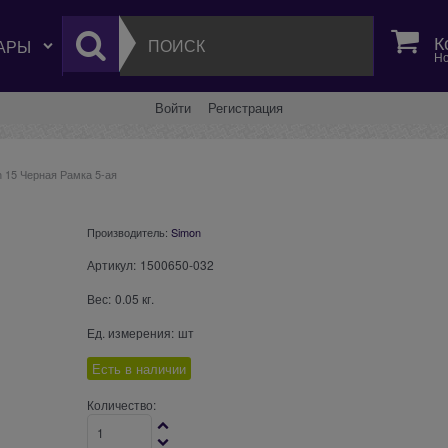
К
Но
Войти
Регистрация
 15 Черная Рамка 5-ая
Производитель:
Simon
Артикул:
1500650-032
Вес:
0.05
кг.
Ед. измерения:
шт
Есть в наличии
Количество: