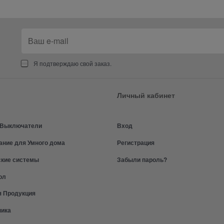
Я подтверждаю свой заказ.
Личный кабинет
и Выключатели
Вход
ание для Умного дома
Регистрация
ские системы
Забыли пароль?
ол
я Продукция
ника