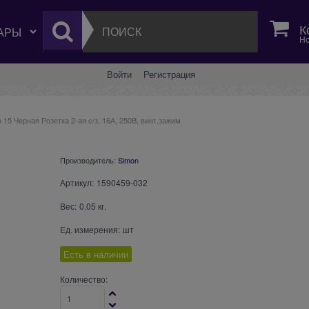
К
Но
Войти
Регистрация
 15 Черная Розетка 2-ая с/з, 16А, 250В, винт.зажим
Производитель:
Simon
Артикул:
1590459-032
Вес:
0.05
кг.
Ед. измерения:
шт
Есть в наличии
Количество: