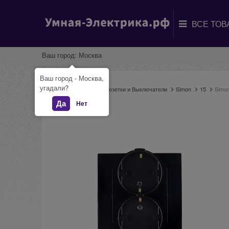
Ваш город:
Москва
Ваш город - Москва,
угадали?
Главная
Каталог
Розетки и Выключатели
Simon
15
Simon
Да
Нет