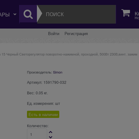
К
Но
Войти
Регистрация
n 15 Черный Светорегулятор поворотно-нажимной, проходной, 500Вт 230В,винт. зажим
Производитель:
Simon
Артикул:
1591790-032
Вес:
0.05
кг.
Ед. измерения:
шт
Есть в наличии
Количество: