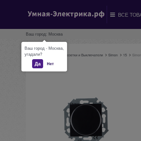
Ваш город:
Москва
Ваш город - Москва,
угадали?
Главная
Каталог
Розетки и Выключатели
Simon
15
Simo
Да
Нет