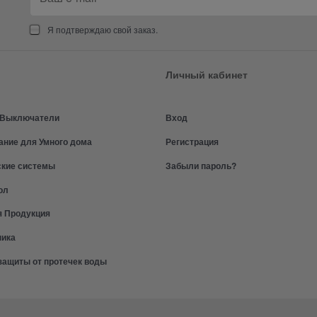
Я подтверждаю свой заказ.
Личный кабинет
и Выключатели
Вход
ание для Умного дома
Регистрация
ские системы
Забыли пароль?
ол
я Продукция
ника
защиты от протечек воды