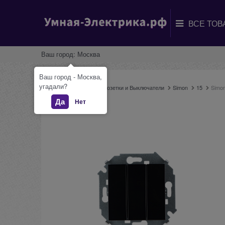
Ваш город:
Москва
Ваш город - Москва,
угадали?
Главная
Каталог
Розетки и Выключатели
Simon
15
Simo
Да
Нет