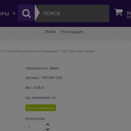
К
Но
Войти
Регистрация
n 15 Черный Выключатель 3-клавишный, 10А, 250В, винт.зажим.
Производитель:
Simon
Артикул:
1591391-032
Вес:
0.05
кг.
Ед. измерения:
шт
Есть в наличии
Количество: