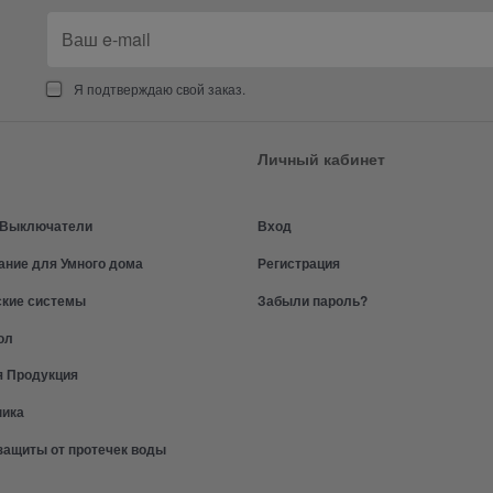
Я подтверждаю свой заказ.
Личный кабинет
и Выключатели
Вход
ание для Умного дома
Регистрация
ские системы
Забыли пароль?
ол
я Продукция
ника
защиты от протечек воды