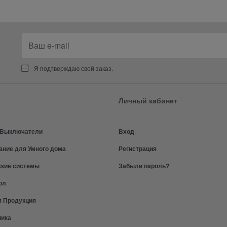
Я подтверждаю свой заказ.
Личный кабинет
и Выключатели
Вход
ание для Умного дома
Регистрация
ские системы
Забыли пароль?
ол
я Продукция
ника