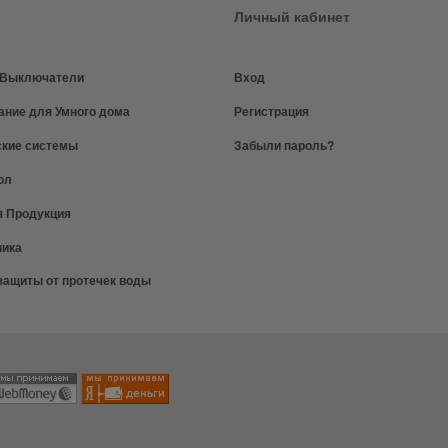
Личный кабинет
и Выключатели
Вход
ание для Умного дома
Регистрация
ские системы
Забыли пароль?
ол
я Продукция
ника
защиты от протечек воды