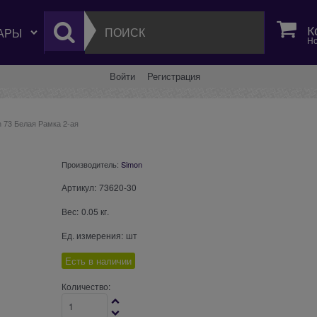
К
Но
Войти
Регистрация
 73 Белая Рамка 2-ая
Производитель:
Simon
Артикул:
73620-30
Вес:
0.05
кг.
Ед. измерения:
шт
Есть в наличии
Количество: