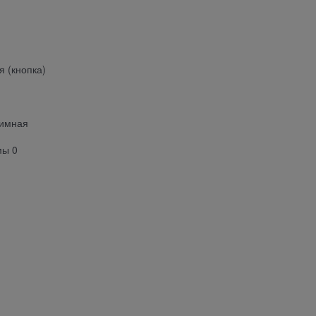
 (кнопка)
жимная
мы 0