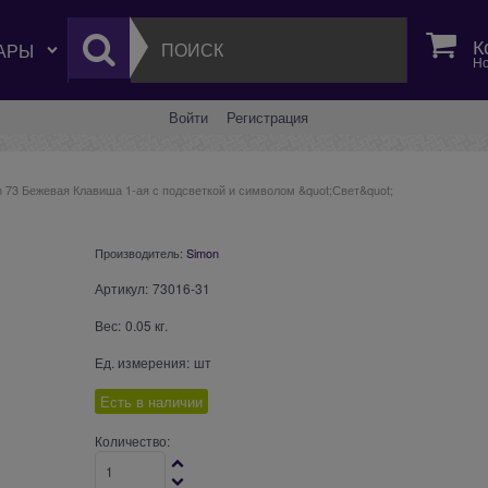
К
Но
Войти
Регистрация
 73 Бежевая Клавиша 1-ая с подсветкой и символом &quot;Свет&quot;
Производитель:
Simon
Артикул:
73016-31
Вес:
0.05
кг.
Ед. измерения:
шт
Есть в наличии
Количество: