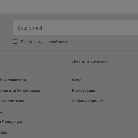
Я подтверждаю свой заказ.
Личный кабинет
и Выключатели
Вход
ание для Умного дома
Регистрация
ские системы
Забыли пароль?
ол
я Продукция
ника