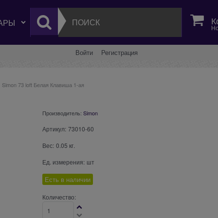
К
Но
Войти
Регистрация
Simon 73 loft Белая Клавиша 1-ая
Производитель:
Simon
Артикул:
73010-60
Вес:
0.05
кг.
Ед. измерения:
шт
Есть в наличии
Количество: