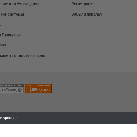
ание для Умного дома
Регистрация
ские системы
Забыли пароль?
ол
я Продукция
ника
защиты от протечек воды
Избранное