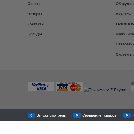
Оплата
Оборудов
Возврат
Акустиче
Контакты
Лючки в п
Бренды
Кабельна
Светотех
Системы 
0
Вы уже смотрели
0
Сравнение товаров
0
Перезвоним