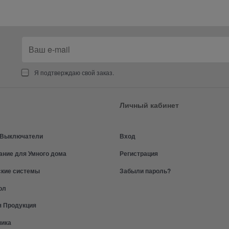
Я подтверждаю свой заказ.
Личный кабинет
и Выключатели
Вход
ание для Умного дома
Регистрация
ские системы
Забыли пароль?
ол
я Продукция
ника