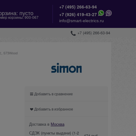
+7 (495) 266-63-94
орзина:
пусто
+
7 (926) 419-43-27
мер корзины:
900-067
info@smart-electrics.ru
+7 (495) 266-63-94
t;, S73Wood
Добавить в сравнение
Добавить в избранное
Доставка в
Москва
СДЭК (пункты выдачи)
(1-2
474 руб.