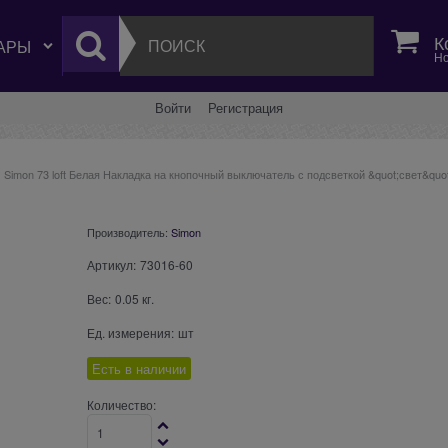
К
Но
Войти
Регистрация
Simon 73 loft Белая Накладка на кнопочный выключатель с подсветкой &quot;свет&quo
Производитель:
Simon
Артикул:
73016-60
Вес:
0.05
кг.
Ед. измерения:
шт
Есть в наличии
Количество: