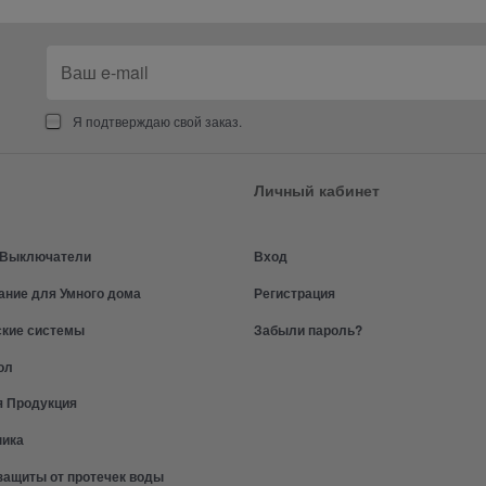
Я подтверждаю свой заказ.
Личный кабинет
и Выключатели
Вход
ание для Умного дома
Регистрация
ские системы
Забыли пароль?
ол
я Продукция
ника
защиты от протечек воды