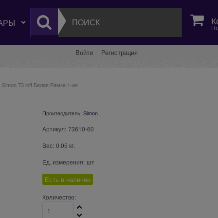
К
Но
Войти
Регистрация
Simon 73 loft Белая Рамка 1-ая
Производитель:
Simon
Артикул:
73610-60
Вес:
0.05
кг.
Ед. измерения:
шт
Есть в наличии
Количество: