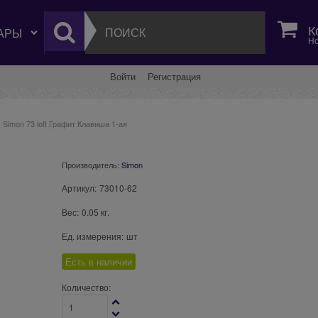
К
Но
Войти
Регистрация
Simon 73 loft Графит Клавиша 1-ая
Производитель:
Simon
Артикул:
73010-62
Вес:
0.05
кг.
Ед. измерения:
шт
Есть в наличии
Количество: