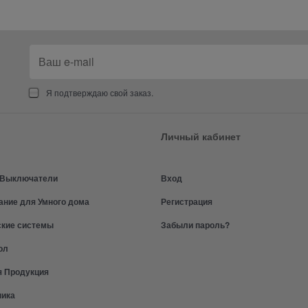
Я подтверждаю свой заказ.
Личный кабинет
и Выключатели
Вход
ание для Умного дома
Регистрация
ские системы
Забыли пароль?
ол
я Продукция
ника