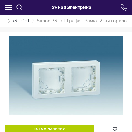
Умная Электрика
on
73 LOFT
Simon 73 loft Графит Рамка 2-ая горизон
Есть в наличии