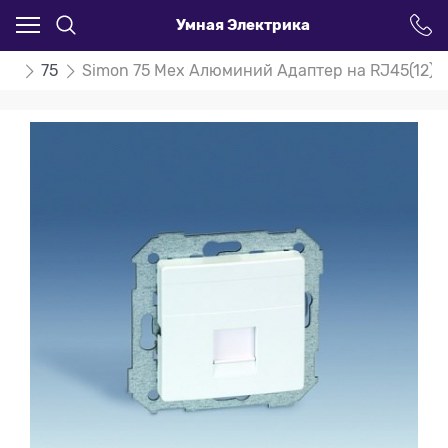
Умная Электрика
on
75
Simon 75 Мех Алюминий Адаптер на RJ45(12) 