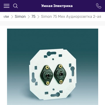
Умная Электрика
атели
Simon
75
Simon 75 Мех Аудиорозетка 2-ая