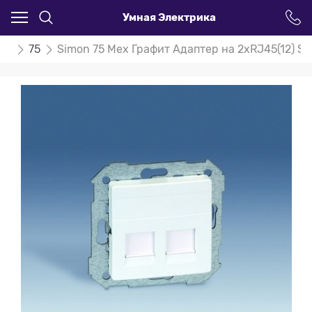
Умная Электрика
on
75
Simon 75 Мех Графит Адаптер на 2хRJ45(12) S