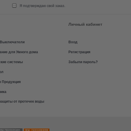
Я подтверждаю свой заказ.
Личный кабинет
и Выключатели
Вход
ание для Умного дома
Регистрация
ские системы
Забыли пароль?
ол
я Продукция
ника
защиты от протечек воды