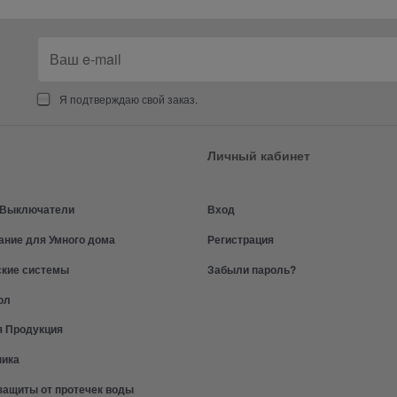
Я подтверждаю свой заказ.
Личный кабинет
и Выключатели
Вход
ание для Умного дома
Регистрация
ские системы
Забыли пароль?
ол
я Продукция
ника
защиты от протечек воды