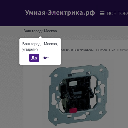
Ваш город:
Москва
Ваш город - Москва,
угадали?
Главная
Каталог
Розетки и Выключатели
Simon
75
Simon
Да
Нет