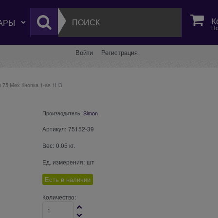
К
Но
Войти
Регистрация
 75 Мех Кнопка 1-ая 1НЗ
Производитель:
Simon
Артикул:
75152-39
Вес:
0.05
кг.
Ед. измерения:
шт
Есть в наличии
Количество: