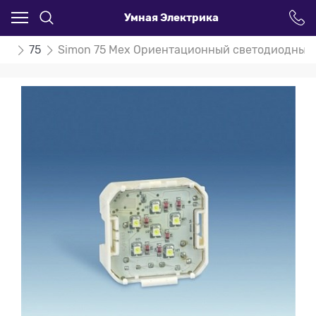
Умная Электрика
on
75
Simon 75 Мех Ориентационный светодиодный св