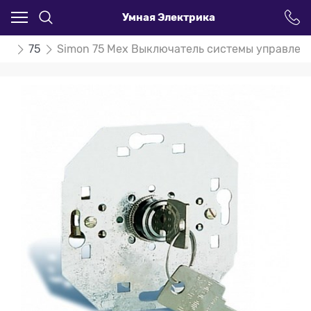
Умная Электрика
on
75
Simon 75 Мех Выключатель системы управления